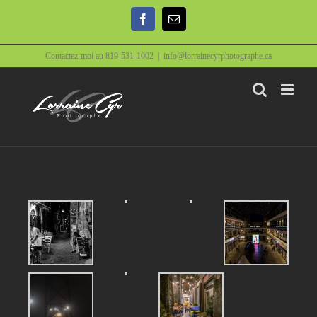
Contactez-moi au 819-531-1002
|
info@lorrainecyrphotographe.ca