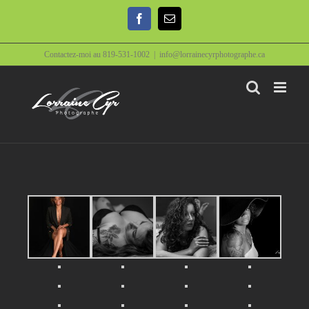
Contactez-moi au 819-531-1002
|
info@lorrainecyrphotographe.ca