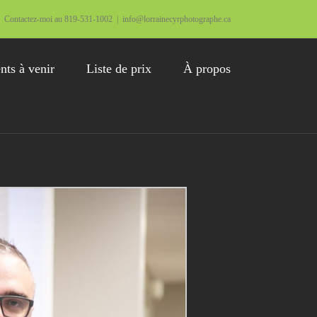
Contactez-moi au 819-531-1002
|
info@lorrainecyrphotographe.ca
ts à venir
Liste de prix
À propos